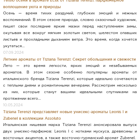
Тепло осени в аромате Eclix от Tiziana Terenzi: парфюмерное
воплощение уюта и природы
Осень — время тихих раздумий, глубоких эмоций и нежных
воспоминаний. В этом сезоне природа, словно сказочный художник,
пишет свои последние яркие мазки перед наступлением зимы,
окутывая все вокруг мягким золотым светом, шелестом опавших
листьев и прохладными дыханием ветра. Это время, когда хочется
укутаться...
07.09.2024
Летние ароматы от Tiziana Terenzi: Секрет обольщения и свежести
Лето — это время легкости, ярких эмоций и незабываемых
ароматов. В этом сезоне особенно популярны ароматы от
итальянского бренда Tiziana Terenzi, которые идеально сочетаются
с теплыми днями и романтичными вечерами. Рассмотрим несколько
из них, которые станут вашими идеальными спутниками на
протяжении всего...
10.05.2024
Tiziana Terenzi представляет новые унисекс-ароматы Leonis I и
Zubenel в коллекции Assoluto
Итальянская нишевая марка Tiziana Terenzi анонсировала выпуск
двух унисекс-парфюмов: Leonis I с нотками мускуса, древесины и
восточных акцентов, а также восточно-гурманский аромат Zubenel.