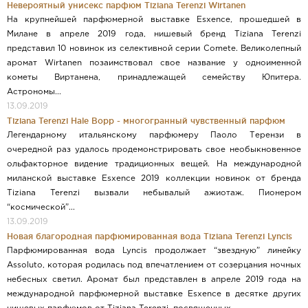
Невероятный унисекс парфюм Tiziana Terenzi Wirtanen
На крупнейшей парфюмерной выставке Esxence, прошедшей в
Милане в апреле 2019 года, нишевый бренд Tiziana Terenzi
представил 10 новинок из селективной серии Comete. Великолепный
аромат Wirtanen позаимствовал свое название у одноименной
кометы Виртанена, принадлежащей семейству Юпитера.
Астрономы...
13.09.2019
Tiziana Terenzi Hale Bopp - многогранный чувственный парфюм
Легендарному итальянскому парфюмеру Паоло Терензи в
очередной раз удалось продемонстрировать свое необыкновенное
ольфакторное видение традиционных вещей. На международной
миланской выставке Esxence 2019 коллекции новинок от бренда
Tiziana Terenzi вызвали небывалый ажиотаж. Пионером
“космической”...
13.09.2019
Новая благородная парфюмированная вода Tiziana Terenzi Lyncis
Парфюмированная вода Lyncis продолжает “звездную” линейку
Assoluto, которая родилась под впечатлением от созерцания ночных
небесных светил. Аромат был представлен в апреле 2019 года на
международной парфюмерной выставке Esxence в десятке других