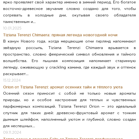
ярко проявляет свой характер именно в зимний период. Его богатое
восточно-древесное звучание словно создано для того, чтобы
согревать в холодные дни, окутывая своего обладателя
таинственным и...
10.01.2025
Tiziana Terenzi Chimaera: пряная легенда новогодней ночи
В канун Нового года, когда мерцающие огни гирлянд напоминают
звёздную россыпь, Tiziana Terenzi Chimaera врывается в
пространство, словно феерический символ обновления и тайного
волшебства. Его пышная композиция напоминает старинную
легенду, оживающую у crackling камина, где каждый звук и оттенок
раскрывает...
15.12.2024
Orion от Tiziana Terenzi: аромат осенних тайн и тёплого уюта
Осенний сезон приносит с собой не только новые ароматы
природы, но и особое настроение для теплых и чувственных
парфюмерных композиций. Tiziana Terenzi Orion — это идеальный
спутник для таких дней: древесно-фруктовый аромат с тонким
дымным шлейфом, наполненный уютом и глубиной, словно создан
для неспешных...
09.11.2024