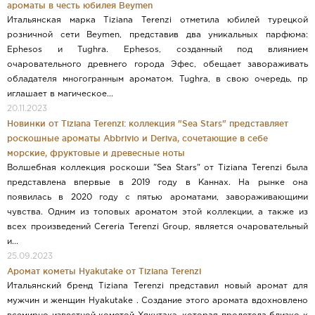
ароматы в честь юбилея Beymen
Итальянская марка Tiziana Terenzi отметила юбилей турецкой
розничной сети Beymen, представив два уникальных парфюма:
Ephesos и Tughra. Ephesos, созданный под влиянием
очаровательного древнего города Эфес, обещает завораживать
обладателя многогранным ароматом. Tughra, в свою очередь, пр
иглашает в магическое...
20.11.2023
Новинки от Tiziana Terenzi: коллекция "Sea Stars" представляет
роскошные ароматы Abbrivio и Deriva, сочетающие в себе
морские, фруктовые и древесные ноты
Волшебная коллекция роскоши "Sea Stars" от Tiziana Terenzi была
представлена впервые в 2019 году в Каннах. На рынке она
появилась в 2020 году с пятью ароматами, завораживающими
чувства. Одним из топовых ароматом этой коллекции, а также из
всех произведений Cereria Terenzi Group, является очаровательный
и...
25.09.2023
Аромат кометы Hyakutake от Tiziana Terenzi
Итальянский бренд Tiziana Terenzi представил новый аромат для
мужчин и женщин Hyakutake . Создание этого аромата вдохновлено