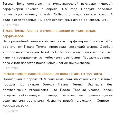
Terenzi Siene состоялся на международной выставке нишевой
парфюмерии Esxence в апреле 2019 года. Продукт пополнил
популярную линейку Classic Collection, представители которой
отличаются традиционным для селективных духов ориентальным...
20.09.2019
Tiziana Terenzi Alioth это смелое решение от итальянских
парфюмеров
На крупнейшей миланской выставке парфюмерии Esxence 2019
ароматы от Tiziana Terenzi произвели настоящий фурор. Особый
интерес вызвала серия Assoluto Collection, концепция которой была
навеяна созерцанием за небесными светилами. Парфюмированная
вода Alioth является посвящением самой яркой звезде...
18.09.2019
Романтическая парфюмированная вода Tiziana Terenzi Borea
Прошедшая в апреле 2019 года миланская парфюмерная выставка
прошла под знаком бренда Tiziana Terenzi. Эксперты без
преувеличения утверждают, что Паоло Терензи удалось здесь
создать собственную планету, заселив ее превосходными
селективными ароматами. Название новой коллекции – Comete –
говорит само за...
14.09.2019