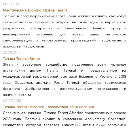
14.09.2018
Мистический Dionisio Tiziana Terenzi
Только в противоречивой красоте Рима можно осознать, как могут
сосуществовать величие и упадок, высокие идеи и варварское
разрушение, элитарность и примитивизм. Вечный город –
неисчерпаемый источник для новых идей, творческой
самореализации и неповторимых произведений парфюмерного
искусства. Парфюмеры...
22.08.2018
Tiziana Terenzi Sirrah
Sirrah – восточное волшебство, подаренное всем гурманам
итальянским домом Tiziana Terenzi и представленное на
международной парфюмерной выставке Esxence в Милане в 2018
году. Создатель аромата Paolo Terenzi, объединив творческую
фантазию изобретателя с интеллектуальным потенциалом и
возможностями...
06.08.2018
Tiziana Terenzi Afrodite - почувствуй себя богиней
Селективная новинка Tiziana Terezi Afrodite представлена в апреле
2018 года. Парфюм входит в коллекцию Anniversary Collection,
создателем которой является известный итальянский парфюмер