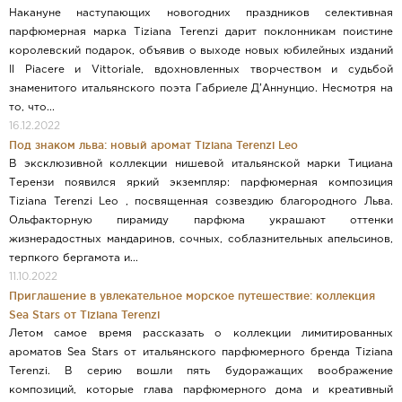
Накануне наступающих новогодних праздников селективная
парфюмерная марка Tiziana Terenzi дарит поклонникам поистине
королевский подарок, объявив о выходе новых юбилейных изданий
Il Piacere и Vittoriale, вдохновленных творчеством и судьбой
знаменитого итальянского поэта Габриеле Д’Аннунцио. Несмотря на
то, что...
16.12.2022
Под знаком льва: новый аромат Tiziana Terenzi Leo
В эксклюзивной коллекции нишевой итальянской марки Тициана
Терензи появился яркий экземпляр: парфюмерная композиция
Tiziana Terenzi Leo , посвященная созвездию благородного Льва.
Ольфакторную пирамиду парфюма украшают оттенки
жизнерадостных мандаринов, сочных, соблазнительных апельсинов,
терпкого бергамота и...
11.10.2022
Приглашение в увлекательное морское путешествие: коллекция
Sea Stars от Tiziana Terenzi
Летом самое время рассказать о коллекции лимитированных
ароматов Sea Stars от итальянского парфюмерного бренда Tiziana
Terenzi. В серию вошли пять будоражащих воображение
композиций, которые глава парфюмерного дома и креативный