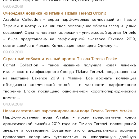
нишевых парфюмов от Tiziana Terenzi, посвященных...
09.09.2019
Очередная новинка из Италии Tiziana Terenzi Orionis
Assoluto Collection – серия парфюмерных композиций от Паоло
Терензи, в которых нашли свое воплощение образы звезд и целых
созвездий. Одна из новинок коллекции – унисексовый аромат Orionis
– была представлена на парфюмерной выставке Esxence 2019,
состоявшейся в Милане. Композиция посвящена Ориону –...
09.09.2019
Страстный соблазнительный аромат Tiziana Terenzi Encke
Comet Collection – такое название получила новая линейка
итальянского парфюмерного бренда Tiziana Terenzi, представленная
на выставке Esxence 2019 в Милане. Все ароматы коллекции
объединены космической темой – в частности, парфюмерное
творение Encke посвящено одноименной короткопериодической
комете....
04.09.2019
Новая селективная парфюмированная вода Tiziana Terenzi Arrakis
Парфюмированная вода Arrakis – яркий представитель новой
ароматической линейки 2019 года от Tiziana Terenzi, посвященной
звездам и созвездиям. Создатели этого шедеврального аромата
предлагают совершить путешествие на неподвижную двойную