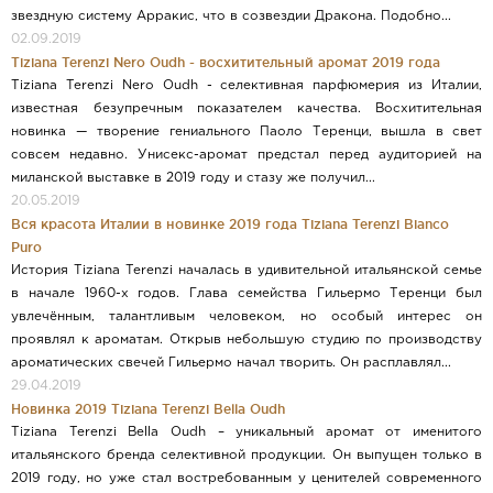
звездную систему Арракис, что в созвездии Дракона. Подобно...
02.09.2019
​​Tiziana Terenzi Nero Oudh - восхитительный аромат 2019 года
Tiziana Terenzi Nero Oudh - селективная парфюмерия из Италии,
известная безупречным показателем качества. Восхитительная
новинка — творение гениального Паоло Теренци, вышла в свет
совсем недавно. Унисекс-аромат предстал перед аудиторией на
миланской выставке в 2019 году и стазу же получил...
20.05.2019
Вся красота Италии в новинке 2019 года Tiziana Terenzi Bianco
Puro
История Tiziana Terenzi началась в удивительной итальянской семье
в начале 1960-х годов. Глава семейства Гильермо Теренци был
увлечённым, талантливым человеком, но особый интерес он
проявлял к ароматам. Открыв небольшую студию по производству
ароматических свечей Гильермо начал творить. Он расплавлял...
29.04.2019
Новинка 2019 Tiziana Terenzi Bella Oudh
Tiziana Terenzi Bella Oudh – уникальный аромат от именитого
итальянского бренда селективной продукции. Он выпущен только в
2019 году, но уже стал востребованным у ценителей современного