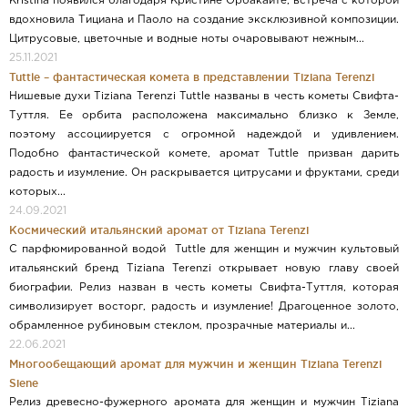
Kristina появился благодаря Кристине Орбакайте, встреча с которой
вдохновила Тициана и Паоло на создание эксклюзивной композиции.
Цитрусовые, цветочные и водные ноты очаровывают нежным...
25.11.2021
Tuttle – фантастическая комета в представлении Tiziana Terenzi
Нишевые духи Tiziana Terenzi Tuttle названы в честь кометы Свифта-
Туттля. Ее орбита расположена максимально близко к Земле,
поэтому ассоциируется с огромной надеждой и удивлением.
Подобно фантастической комете, аромат Tuttle призван дарить
радость и изумление. Он раскрывается цитрусами и фруктами, среди
которых...
24.09.2021
Космический итальянский аромат от Tiziana Terenzi
С парфюмированной водой Tuttle для женщин и мужчин культовый
итальянский бренд Tiziana Terenzi открывает новую главу своей
биографии. Релиз назван в честь кометы Свифта-Туттля, которая
символизирует восторг, радость и изумление! Драгоценное золото,
обрамленное рубиновым стеклом, прозрачные материалы и...
22.06.2021
Многообещающий аромат для мужчин и женщин Tiziana Terenzi
Siene
Релиз древесно-фужерного аромата для женщин и мужчин Tiziana