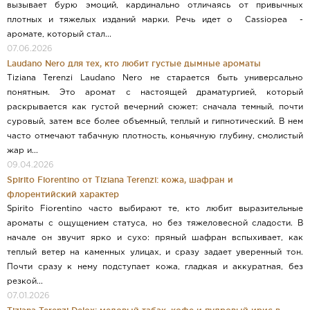
вызывает бурю эмоций, кардинально отличаясь от привычных
плотных и тяжелых изданий марки. Речь идет о Cassiopea -
аромате, который стал...
07.06.2026
Laudano Nero для тех, кто любит густые дымные ароматы
Tiziana Terenzi Laudano Nero не старается быть универсально
понятным. Это аромат с настоящей драматургией, который
раскрывается как густой вечерний сюжет: сначала темный, почти
суровый, затем все более объемный, теплый и гипнотический. В нем
часто отмечают табачную плотность, коньячную глубину, смолистый
жар и...
09.04.2026
Spirito Fiorentino от Tiziana Terenzi: кожа, шафран и
флорентийский характер
Spirito Fiorentino часто выбирают те, кто любит выразительные
ароматы с ощущением статуса, но без тяжеловесной сладости. В
начале он звучит ярко и сухо: пряный шафран вспыхивает, как
теплый ветер на каменных улицах, и сразу задает уверенный тон.
Почти сразу к нему подступает кожа, гладкая и аккуратная, без
резкой...
07.01.2026