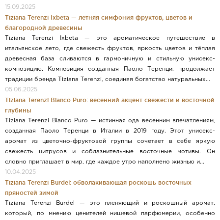
15.09.2025
Tiziana Terenzi Ixbeta — летняя симфония фруктов, цветов и
благородной древесины
Tiziana Terenzi Ixbeta — это ароматическое путешествие в
итальянское лето, где свежесть фруктов, яркость цветов и тёплая
древесная база сливаются в гармоничную и стильную унисекс-
композицию. Композиция созданная Паоло Теренци, продолжает
традиции бренда Tiziana Terenzi, соединяя богатство натуральных...
05.06.2025
Tiziana Terenzi Bianco Puro: весенний акцент свежести и восточной
глубины
Tiziana Terenzi Bianco Puro — истинная ода весенним впечатлениям,
созданная Паоло Теренци в Италии в 2019 году. Этот унисекс-
аромат из цветочно-фруктовой группы сочетает в себе яркую
свежесть цитрусов и соблазнительные восточные мотивы. Он
словно приглашает в мир, где каждое утро наполнено жизнью и...
10.04.2025
Tiziana Terenzi Burdel: обволакивающая роскошь восточных
пряностей зимой
Tiziana Terenzi Burdel — это пленяющий и роскошный аромат,
который, по мнению ценителей нишевой парфюмерии, особенно