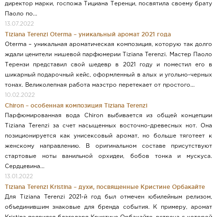
директор марки, госпожа Тициана Теренци, посвятила своему брату
Паоло по...
13.07.2022
Tiziana Terenzi Oterma – уникальный аромат 2021 года
Oterma – уникальная ароматическая композиция, которую так долго
ждали ценители нишевой парфюмерии Tiziana Terenzi. Мастер Паоло
Терензи представил свой шедевр в 2021 году и поместил его в
шикарный подарочный кейс, оформленный в алых и угольно-черных
тонах. Великолепная работа маэстро перетекает от простого...
10.02.2022
Chiron – особенная композиция Tiziana Terenzi
Парфюмированная вода Chiron выбивается из общей концепции
Tiziana Terenzi за счет насыщенных восточно-древесных нот. Она
позиционируется как унисексовый аромат, но больше тяготеет к
женскому направлению. В оригинальном составе присутствуют
стартовые ноты ванильной орхидеи, бобов тонка и мускуса.
Сердцевина...
13.01.2022
Tiziana Terenzi Kristina – духи, посвященные Кристине Орбакайте
Для Tiziana Terenzi 2021-й год был отмечен юбилейным релизом,
объединившим знаковые для бренда события. К примеру, аромат