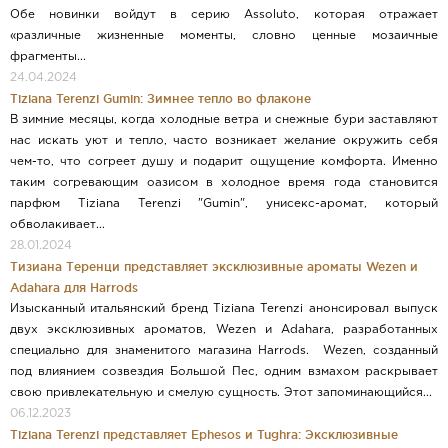
Обе новинки войдут в серию Assoluto, которая отражает
«различные жизненные моменты, словно ценные мозаичные
фрагменты...
24.04.2024
Tiziana Terenzi Gumin: Зимнее тепло во флаконе
В зимние месяцы, когда холодные ветра и снежные бури заставляют
нас искать уют и тепло, часто возникает желание окружить себя
чем-то, что согреет душу и подарит ощущение комфорта. Именно
таким согревающим оазисом в холодное время года становится
парфюм Tiziana Terenzi "Gumin", унисекс-аромат, который
обволакивает...
28.01.2024
Тизиана Теренци представляет эксклюзивные ароматы Wezen и
Adahara для Harrods
Изысканный итальянский бренд Tiziana Terenzi анонсировал выпуск
двух эксклюзивных ароматов, Wezen и Adahara, разработанных
специально для знаменитого магазина Harrods. Wezen, созданный
под влиянием созвездия Большой Пес, одним взмахом раскрывает
свою привлекательную и смелую сущность. Этот запоминающийся...
06.12.2023
Tiziana Terenzi представляет Ephesos и Tughra: Эксклюзивные