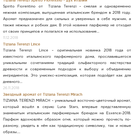
Tiziana Terenzi Spirito Fiorentino - дух Италии
Spirito Fiorentino от Tiziana Terenzi – смелая и одновременно
нежная композиция, выпущенная итальянским брендом в 2018 году.
Аромат предназначен для сильных и уверенных в себе мужчин, а
также нежных и робких дам. В этой новинке парфюмер не отходил
от своих принципов и полагался на использование...
11.12.2018
Tiziana Terenzi Lince
Tiziana Terenzi Lince – оригинальная новинка 2018 года от
известного итальянского парфюмерного дома, прославившегося
уникальными сочетаниями традиций ольфакторного мастерства
древности и современным подходом к выбору и объединению
ингредиентов. Это унисекс-композиция, которая подойдет как для
дневного...
26.11.2018
Звездный аромат от Tiziana Terenzi Mirach
TIZIANA TERENZI MIRACH – уникальный восточно-цветочный аромат,
который вошёл в серию Luna Stars, впервые представленную
знаменитым итальянским парфюмерным брендом на Esxence-2018.
Парфюм вдохновлён образом огня, который можно прочесть по-
разному, увидеть в нём как традиционную символику, так и новые
образы....