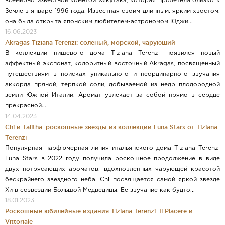
всемирно известной кометой Хякутакэ, которая пролетела близко к
Земле в январе 1996 года. Известная своим длинным, ярким хвостом,
она была открыта японским любителем-астрономом Юджи...
16.06.2023
Akragas Tiziana Terenzi: соленый, морской, чарующий
В коллекции нишевого дома Tiziana Terenzi появился новый
эффектный экспонат, колоритный восточный Akragas, посвященный
путешествиям в поисках уникального и неординарного звучания
аккорда пряной, терпкой соли, добываемой из недр плодородной
земли Южной Италии. Аромат увлекает за собой прямо в сердце
прекрасной...
14.04.2023
Chi и Talitha: роскошные звезды из коллекции Luna Stars от Tiziana
Terenzi
Популярная парфюмерная линия итальянского дома Tiziana Terenzi
Luna Stars в 2022 году получила роскошное продолжение в виде
двух потрясающих ароматов, вдохновленных чарующей красотой
бескрайнего звездного неба. Chi посвящается самой яркой звезде
Хи в созвездии Большой Медведицы. Ее звучание как будто...
18.01.2023
Роскошные юбилейные издания Tiziana Terenzi: Il Piacere и
Vittoriale