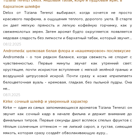
Tiziana Terenzi Delox: медовый табак, кофе и пудровый ирис в
бархатном шлейфе
Delox от Tiziana Terenzi выбирают, когда хочется не просто
красивого парфюма, а ощущения теплого, дорогого уюта. В старте
он дает мягкую пряность и легкую кофейную горчинку, как у
свежемолотых зерен. Затем аромат будто округляется: появляется
медовая сладость без липкости и бархатный табак, который звучит...
08.12.2025
Andromeda: шелковая белая флора и «кашемировое» послевкусие
Andromeda - о том редком балансе, когда свежесть не спорит с
чувственностью. Первые минуты звучат как утренний свет:
хрустящее, почти искристое вступление с мягкой зелёной гранью и
воздушной цитрусовой искрой. Почти сразу к коже «прилипает»
белоцветочная вуаль - кремовая, гладкая, без пыльной пудры. Она
не...
08.11.2025
Kirke: сочный шлейф и уверенный характер
Kirke — один из самых запоминающихся ароматов Tiziana Terenzi: он
звучит как сочный кадр в начале фильма и держит внимание до
финальных титров. Первые секунды дают всплеск спелых фруктов с
тёплым солнечным оттенком — не липкий сироп, а густая, сияющая
мякоть, которая сразу создаёт обволакивающую ауру...