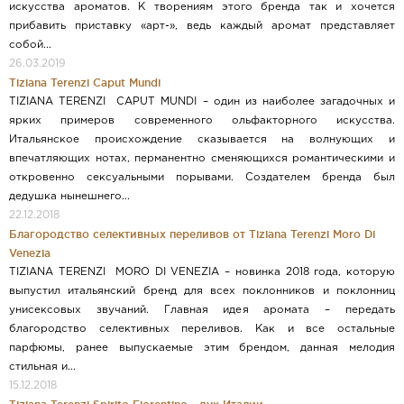
искусства ароматов. К творениям этого бренда так и хочется
прибавить приставку «арт-», ведь каждый аромат представляет
собой...
26.03.2019
Tiziana Terenzi Caput Mundi
TIZIANA TERENZI CAPUT MUNDI – один из наиболее загадочных и
ярких примеров современного ольфакторного искусства.
Итальянское происхождение сказывается на волнующих и
впечатляющих нотах, перманентно сменяющихся романтическими и
откровенно сексуальными порывами. Создателем бренда был
дедушка нынешнего...
22.12.2018
Благородство селективных переливов от Tiziana Terenzi Moro Di
Venezia
TIZIANA TERENZI MORO DI VENEZIA – новинка 2018 года, которую
выпустил итальянский бренд для всех поклонников и поклонниц
унисексовых звучаний. Главная идея аромата – передать
благородство селективных переливов. Как и все остальные
парфюмы, ранее выпускаемые этим брендом, данная мелодия
стильная и...
15.12.2018