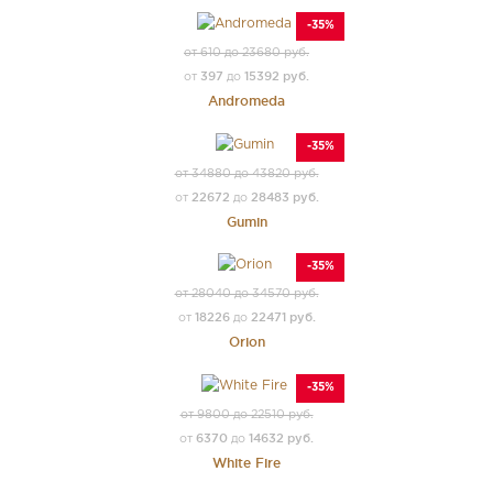
-35%
от 610 до 23680 руб.
397
15392 руб.
от
до
Andromeda
-35%
от 34880 до 43820 руб.
22672
28483 руб.
от
до
Gumin
-35%
от 28040 до 34570 руб.
18226
22471 руб.
от
до
Orion
-35%
от 9800 до 22510 руб.
6370
14632 руб.
от
до
White Fire