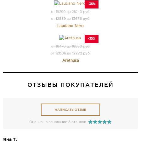
-35%
от 19290 до 21040 руб.
12539
13676 руб.
от
до
Laudano Nero
-35%
от 18470 до 18880 руб.
12006
12272 руб.
от
до
Arethusa
ОТЗЫВЫ ПОКУПАТЕЛЕЙ
НАПИСАТЬ ОТЗЫВ
Оценка на основании 8 отзывов
Яна Т.