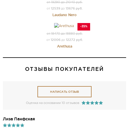
от 19290 до 21040 руб.
12539
13676 руб.
от
до
Laudano Nero
-35%
от 18470 до 18880 руб.
12006
12272 руб.
от
до
Arethusa
ОТЗЫВЫ ПОКУПАТЕЛЕЙ
НАПИСАТЬ ОТЗЫВ
Оценка на основании 10 отзывов
Лиза Панфская