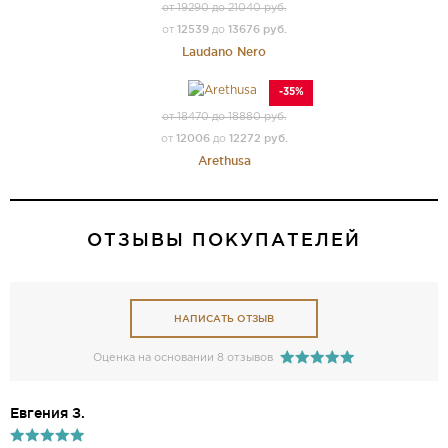
от 19290 до 21040 руб.
12539
13676 руб.
от
до
Laudano Nero
-35%
от 18470 до 18880 руб.
12006
12272 руб.
от
до
Arethusa
ОТЗЫВЫ ПОКУПАТЕЛЕЙ
НАПИСАТЬ ОТЗЫВ
Оценка на основании 8 отзывов
Евгения З.