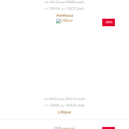
от 18470 до 18880 руб.
12006
12272 руб.
от
до
Arethusa
-35%
от 19520 до 26040 руб.
12688
16926 руб.
от
до
Lillipur