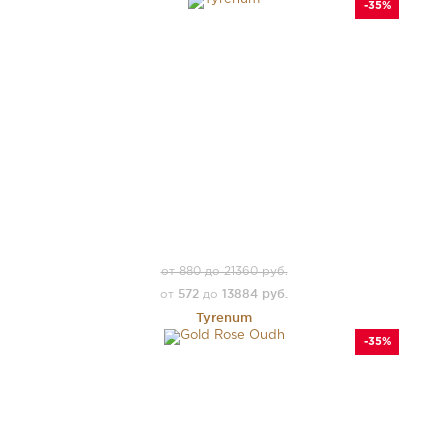
-35%
от 880 до 21360 руб.
572
13884 руб.
от
до
Tyrenum
-35%