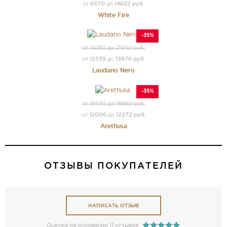
6370
14632 руб.
от
до
White Fire
-35%
от 19290 до 21040 руб.
12539
13676 руб.
от
до
Laudano Nero
-35%
от 18470 до 18880 руб.
12006
12272 руб.
от
до
Arethusa
ОТЗЫВЫ ПОКУПАТЕЛЕЙ
НАПИСАТЬ ОТЗЫВ
Оценка на основании 11 отзывов